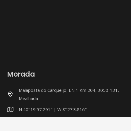
Morada
Malaposta do Carqueijo, EN 1 Km 204, 3050-131,
Mealhada
N 40°19’57.291″ | W 8°27’3.816″
SOLICITAR DIRECÇÕES GOOGLE