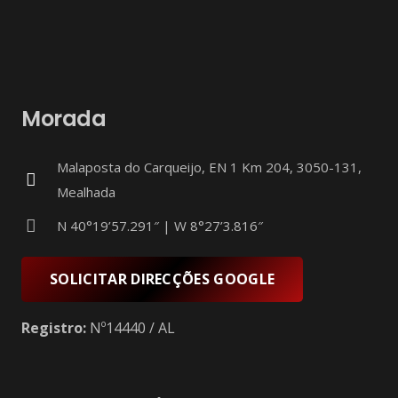
Morada
Malaposta do Carqueijo, EN 1 Km 204, 3050-131,
Mealhada
N 40°19’57.291″ | W 8°27’3.816″
SOLICITAR DIRECÇÕES GOOGLE
Registro:
Nº14440 / AL