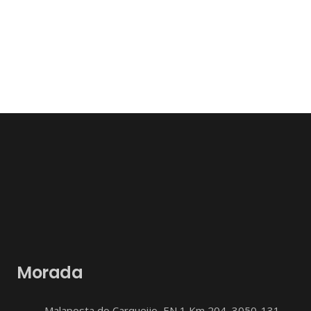
Morada
Malaposta do Carqueijo, EN 1 Km 204, 3050-131,