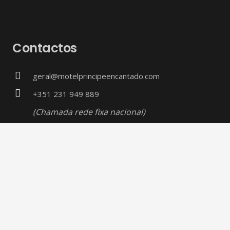
Contactos
geral@motelprincipeencantado.com
+351 231 949 889
(Chamada rede fixa nacional)
+351 917 262 180
(Chamada rede móvel nacional)